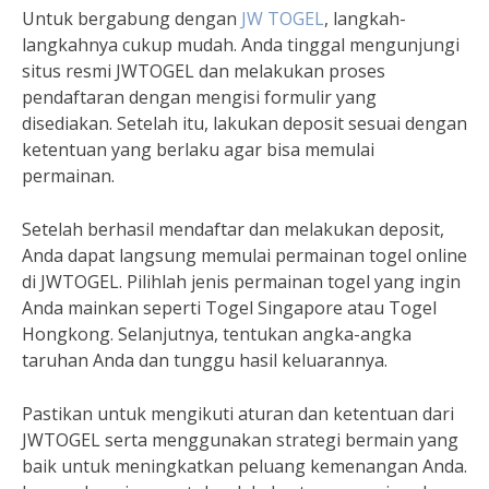
Untuk bergabung dengan
JW TOGEL
, langkah-
langkahnya cukup mudah. Anda tinggal mengunjungi
situs resmi JWTOGEL dan melakukan proses
pendaftaran dengan mengisi formulir yang
disediakan. Setelah itu, lakukan deposit sesuai dengan
ketentuan yang berlaku agar bisa memulai
permainan.
Setelah berhasil mendaftar dan melakukan deposit,
Anda dapat langsung memulai permainan togel online
di JWTOGEL. Pilihlah jenis permainan togel yang ingin
Anda mainkan seperti Togel Singapore atau Togel
Hongkong. Selanjutnya, tentukan angka-angka
taruhan Anda dan tunggu hasil keluarannya.
Pastikan untuk mengikuti aturan dan ketentuan dari
JWTOGEL serta menggunakan strategi bermain yang
baik untuk meningkatkan peluang kemenangan Anda.