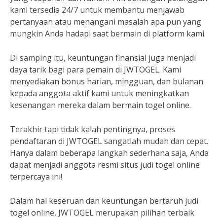
kami tersedia 24/7 untuk membantu menjawab
pertanyaan atau menangani masalah apa pun yang
mungkin Anda hadapi saat bermain di platform kami.
Di samping itu, keuntungan finansial juga menjadi
daya tarik bagi para pemain di JWTOGEL. Kami
menyediakan bonus harian, mingguan, dan bulanan
kepada anggota aktif kami untuk meningkatkan
kesenangan mereka dalam bermain togel online.
Terakhir tapi tidak kalah pentingnya, proses
pendaftaran di JWTOGEL sangatlah mudah dan cepat.
Hanya dalam beberapa langkah sederhana saja, Anda
dapat menjadi anggota resmi situs judi togel online
terpercaya ini!
Dalam hal keseruan dan keuntungan bertaruh judi
togel online, JWTOGEL merupakan pilihan terbaik