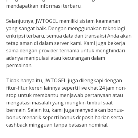
mendapatkan informasi terbaru.
Selanjutnya, JWTOGEL memiliki sistem keamanan
yang sangat baik. Dengan menggunakan teknologi
enkripsi terbaru, semua data dan transaksi Anda akan
tetap aman di dalam server kami. Kami juga bekerja
sama dengan provider ternama untuk menghindari
adanya manipulasi atau kecurangan dalam
permainan.
Tidak hanya itu, JWTOGEL juga dilengkapi dengan
fitur-fitur keren lainnya seperti live chat 24 jam non-
stop untuk membantu menjawab pertanyaan atau
mengatasi masalah yang mungkin timbul saat
bermain. Selain itu, kami juga menyediakan bonus-
bonus menarik seperti bonus deposit harian serta
cashback mingguan tanpa batasan nominal.