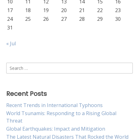
10
11
12
13
14
15
16
17
18
19
20
21
22
23
24
25
26
27
28
29
30
31
« Jul
Search
for:
Recent Posts
Recent Trends in International Typhoons
World Tsunamis: Responding to a Rising Global
Threat
Global Earthquakes: Impact and Mitigation
The Latest Natural Disasters That Rocked the World