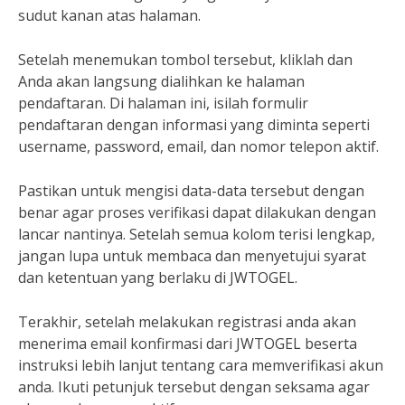
sudut kanan atas halaman.
Setelah menemukan tombol tersebut, kliklah dan
Anda akan langsung dialihkan ke halaman
pendaftaran. Di halaman ini, isilah formulir
pendaftaran dengan informasi yang diminta seperti
username, password, email, dan nomor telepon aktif.
Pastikan untuk mengisi data-data tersebut dengan
benar agar proses verifikasi dapat dilakukan dengan
lancar nantinya. Setelah semua kolom terisi lengkap,
jangan lupa untuk membaca dan menyetujui syarat
dan ketentuan yang berlaku di JWTOGEL.
Terakhir, setelah melakukan registrasi anda akan
menerima email konfirmasi dari JWTOGEL beserta
instruksi lebih lanjut tentang cara memverifikasi akun
anda. Ikuti petunjuk tersebut dengan seksama agar