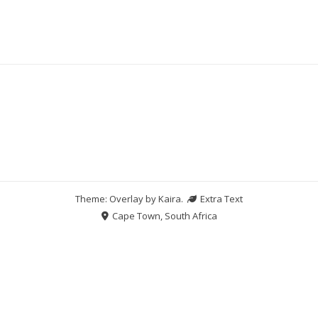
Theme: Overlay by
Kaira
.
Extra Text
Cape Town, South Africa