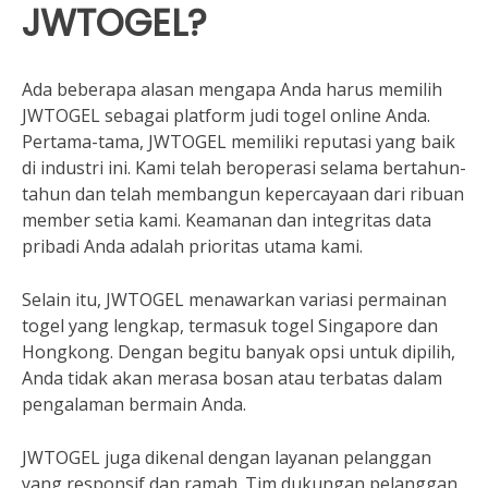
JWTOGEL?
Ada beberapa alasan mengapa Anda harus memilih
JWTOGEL sebagai platform judi togel online Anda.
Pertama-tama, JWTOGEL memiliki reputasi yang baik
di industri ini. Kami telah beroperasi selama bertahun-
tahun dan telah membangun kepercayaan dari ribuan
member setia kami. Keamanan dan integritas data
pribadi Anda adalah prioritas utama kami.
Selain itu, JWTOGEL menawarkan variasi permainan
togel yang lengkap, termasuk togel Singapore dan
Hongkong. Dengan begitu banyak opsi untuk dipilih,
Anda tidak akan merasa bosan atau terbatas dalam
pengalaman bermain Anda.
JWTOGEL juga dikenal dengan layanan pelanggan
yang responsif dan ramah. Tim dukungan pelanggan