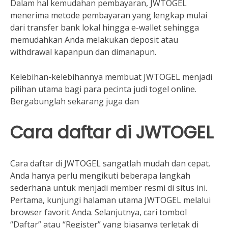
Dalam hal kemudahan pembayaran, JWTOGEL
menerima metode pembayaran yang lengkap mulai
dari transfer bank lokal hingga e-wallet sehingga
memudahkan Anda melakukan deposit atau
withdrawal kapanpun dan dimanapun.
Kelebihan-kelebihannya membuat JWTOGEL menjadi
pilihan utama bagi para pecinta judi togel online.
Bergabunglah sekarang juga dan
Cara daftar di JWTOGEL
Cara daftar di JWTOGEL sangatlah mudah dan cepat.
Anda hanya perlu mengikuti beberapa langkah
sederhana untuk menjadi member resmi di situs ini.
Pertama, kunjungi halaman utama JWTOGEL melalui
browser favorit Anda. Selanjutnya, cari tombol
“Daftar” atau “Register” yang biasanya terletak di