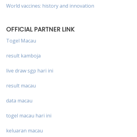
World vaccines: history and innovation
OFFICIAL PARTNER LINK
Togel Macau
result kamboja
live draw sgp hari ini
result macau
data macau
togel macau hari ini
keluaran macau