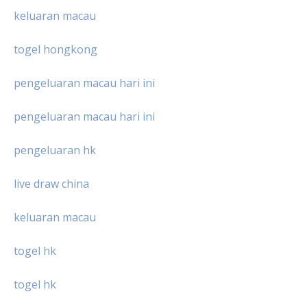
keluaran macau
togel hongkong
pengeluaran macau hari ini
pengeluaran macau hari ini
pengeluaran hk
live draw china
keluaran macau
togel hk
togel hk