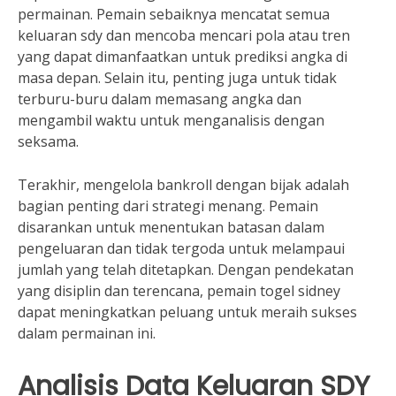
permainan. Pemain sebaiknya mencatat semua
keluaran sdy dan mencoba mencari pola atau tren
yang dapat dimanfaatkan untuk prediksi angka di
masa depan. Selain itu, penting juga untuk tidak
terburu-buru dalam memasang angka dan
mengambil waktu untuk menganalisis dengan
seksama.
Terakhir, mengelola bankroll dengan bijak adalah
bagian penting dari strategi menang. Pemain
disarankan untuk menentukan batasan dalam
pengeluaran dan tidak tergoda untuk melampaui
jumlah yang telah ditetapkan. Dengan pendekatan
yang disiplin dan terencana, pemain togel sidney
dapat meningkatkan peluang untuk meraih sukses
dalam permainan ini.
Analisis Data Keluaran SDY