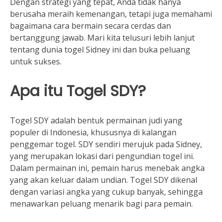
Dengan strategi yang tepat, Anda tidak hanya
berusaha meraih kemenangan, tetapi juga memahami
bagaimana cara bermain secara cerdas dan
bertanggung jawab. Mari kita telusuri lebih lanjut
tentang dunia togel Sidney ini dan buka peluang
untuk sukses.
Apa itu Togel SDY?
Togel SDY adalah bentuk permainan judi yang
populer di Indonesia, khususnya di kalangan
penggemar togel. SDY sendiri merujuk pada Sidney,
yang merupakan lokasi dari pengundian togel ini.
Dalam permainan ini, pemain harus menebak angka
yang akan keluar dalam undian. Togel SDY dikenal
dengan variasi angka yang cukup banyak, sehingga
menawarkan peluang menarik bagi para pemain.