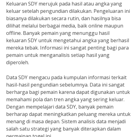
Keluaran SDY merujuk pada hasil atau angka yang
keluar setelah pengundian dilakukan. Pengeluaran ini
biasanya dilakukan secara rutin, dan hasilnya bisa
dilihat melalui berbagai media, baik online maupun
offline. Banyak pemain yang menunggu hasil
keluaran SDY untuk mengetahui angka yang berhasil
mereka tebak. Informasi ini sangat penting bagi para
pemain untuk menganalisis setiap hasil yang
diperoleh.
Data SDY mengacu pada kumpulan informasi terkait
hasil-hasil pengundian sebelumnya. Data ini sangat
berharga bagi pemain karena dapat digunakan untuk
memahami pola dan tren angka yang sering keluar.
Dengan mempelajari data SDY, banyak pemain
berharap dapat meningkatkan peluang mereka untuk
menang di masa depan. Sistem analisis data menjadi
salah satu strategi yang banyak diterapkan dalam
permainan togel ini.