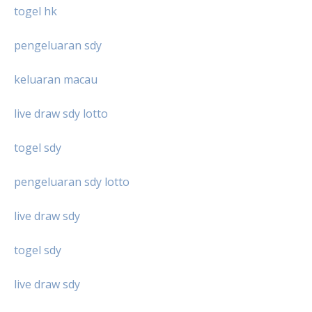
togel hk
pengeluaran sdy
keluaran macau
live draw sdy lotto
togel sdy
pengeluaran sdy lotto
live draw sdy
togel sdy
live draw sdy