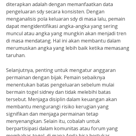
diterapkan adalah dengan memanfaatkan data
pengeluaran sdy secara konsisten. Dengan
menganalisis pola keluaran sdy di masa lalu, pemain
dapat mengidentifikasi angka-angka yang sering
muncul atau angka yang mungkin akan menjadi tren
di masa mendatang. Hal ini akan membantu dalam
merumuskan angka yang lebih baik ketika memasang
taruhan.
Selanjutnya, penting untuk mengatur anggaran
permainan dengan bijak. Pemain sebaiknya
menentukan batas pengeluaran sebelum mulai
bermain togel sidney dan tidak melebihi batas
tersebut. Menjaga disiplin dalam keuangan akan
membantu mengurangi risiko kerugian yang
signifikan dan menjaga permainan tetap
menyenangkan. Selain itu, cobalah untuk
berpartisipasi dalam komunitas atau forum yang
membahas togel, di mana Anda bisa bertukar