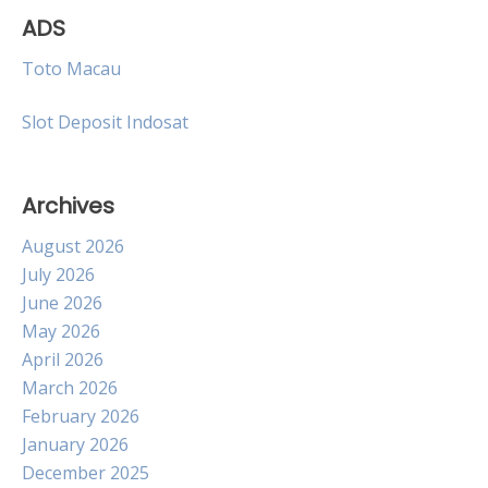
ADS
Toto Macau
Slot Deposit Indosat
Archives
August 2026
July 2026
June 2026
May 2026
April 2026
March 2026
February 2026
January 2026
December 2025