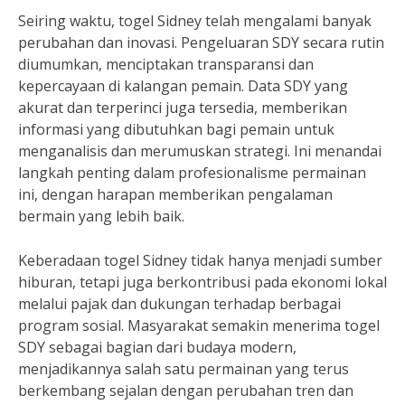
Seiring waktu, togel Sidney telah mengalami banyak
perubahan dan inovasi. Pengeluaran SDY secara rutin
diumumkan, menciptakan transparansi dan
kepercayaan di kalangan pemain. Data SDY yang
akurat dan terperinci juga tersedia, memberikan
informasi yang dibutuhkan bagi pemain untuk
menganalisis dan merumuskan strategi. Ini menandai
langkah penting dalam profesionalisme permainan
ini, dengan harapan memberikan pengalaman
bermain yang lebih baik.
Keberadaan togel Sidney tidak hanya menjadi sumber
hiburan, tetapi juga berkontribusi pada ekonomi lokal
melalui pajak dan dukungan terhadap berbagai
program sosial. Masyarakat semakin menerima togel
SDY sebagai bagian dari budaya modern,
menjadikannya salah satu permainan yang terus
berkembang sejalan dengan perubahan tren dan