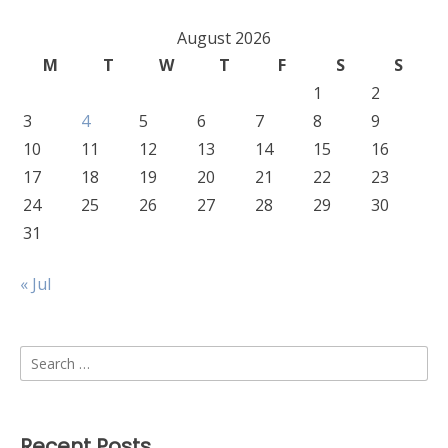
August 2026
M
T
W
T
F
S
S
1
2
3
4
5
6
7
8
9
10
11
12
13
14
15
16
17
18
19
20
21
22
23
24
25
26
27
28
29
30
31
« Jul
Search
for:
Recent Posts