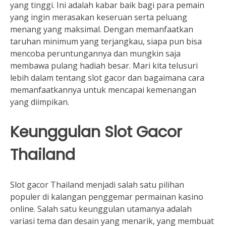
yang tinggi. Ini adalah kabar baik bagi para pemain
yang ingin merasakan keseruan serta peluang
menang yang maksimal. Dengan memanfaatkan
taruhan minimum yang terjangkau, siapa pun bisa
mencoba peruntungannya dan mungkin saja
membawa pulang hadiah besar. Mari kita telusuri
lebih dalam tentang slot gacor dan bagaimana cara
memanfaatkannya untuk mencapai kemenangan
yang diimpikan.
Keunggulan Slot Gacor
Thailand
Slot gacor Thailand menjadi salah satu pilihan
populer di kalangan penggemar permainan kasino
online. Salah satu keunggulan utamanya adalah
variasi tema dan desain yang menarik, yang membuat