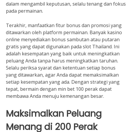
dalam mengambil keputusan, selalu tenang dan fokus
pada permainan.
Terakhir, manfaatkan fitur bonus dan promosi yang
ditawarkan oleh platform permainan. Banyak kasino
online menyediakan bonus sambutan atau putaran
gratis yang dapat digunakan pada slot Thailand. Ini
adalah kesempatan yang baik untuk meningkatkan
peluang Anda tanpa harus meningkatkan taruhan.
Selalu periksa syarat dan ketentuan setiap bonus
yang ditawarkan, agar Anda dapat memaksimalkan
setiap kesempatan yang ada. Dengan strategi yang
tepat, bermain dengan min bet 100 perak dapat
membawa Anda menuju kemenangan besar.
Maksimalkan Peluang
Menang di 200 Perak