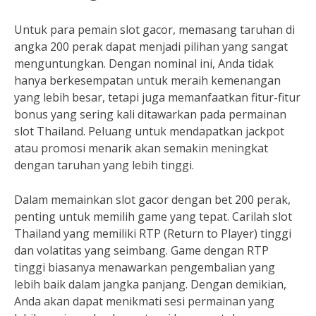
Untuk para pemain slot gacor, memasang taruhan di
angka 200 perak dapat menjadi pilihan yang sangat
menguntungkan. Dengan nominal ini, Anda tidak
hanya berkesempatan untuk meraih kemenangan
yang lebih besar, tetapi juga memanfaatkan fitur-fitur
bonus yang sering kali ditawarkan pada permainan
slot Thailand. Peluang untuk mendapatkan jackpot
atau promosi menarik akan semakin meningkat
dengan taruhan yang lebih tinggi.
Dalam memainkan slot gacor dengan bet 200 perak,
penting untuk memilih game yang tepat. Carilah slot
Thailand yang memiliki RTP (Return to Player) tinggi
dan volatitas yang seimbang. Game dengan RTP
tinggi biasanya menawarkan pengembalian yang
lebih baik dalam jangka panjang. Dengan demikian,
Anda akan dapat menikmati sesi permainan yang