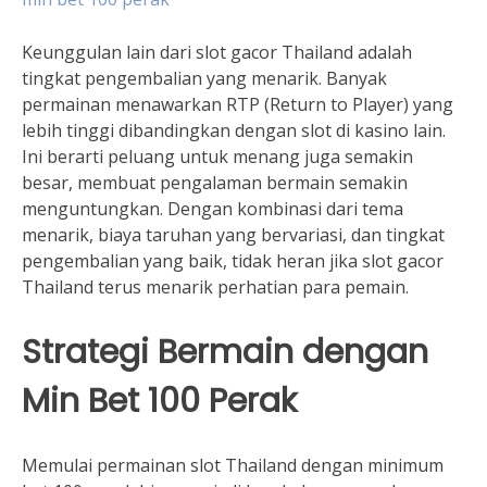
Keunggulan lain dari slot gacor Thailand adalah
tingkat pengembalian yang menarik. Banyak
permainan menawarkan RTP (Return to Player) yang
lebih tinggi dibandingkan dengan slot di kasino lain.
Ini berarti peluang untuk menang juga semakin
besar, membuat pengalaman bermain semakin
menguntungkan. Dengan kombinasi dari tema
menarik, biaya taruhan yang bervariasi, dan tingkat
pengembalian yang baik, tidak heran jika slot gacor
Thailand terus menarik perhatian para pemain.
Strategi Bermain dengan
Min Bet 100 Perak
Memulai permainan slot Thailand dengan minimum