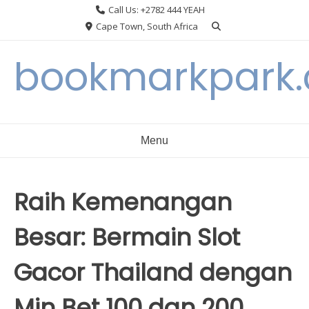
Skip
Call Us: +2782 444 YEAH
to
Cape Town, South Africa
content
bookmarkpark
Menu
Raih Kemenangan
Besar: Bermain Slot
Gacor Thailand dengan
Min Bet 100 dan 200