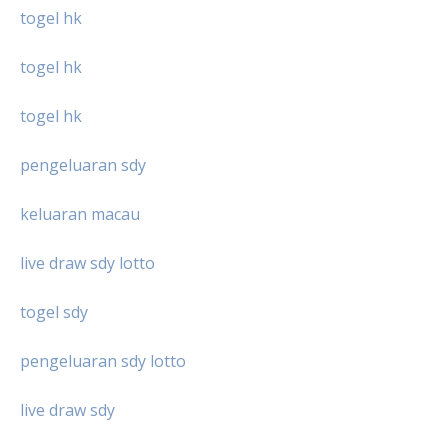
togel hk
togel hk
togel hk
pengeluaran sdy
keluaran macau
live draw sdy lotto
togel sdy
pengeluaran sdy lotto
live draw sdy