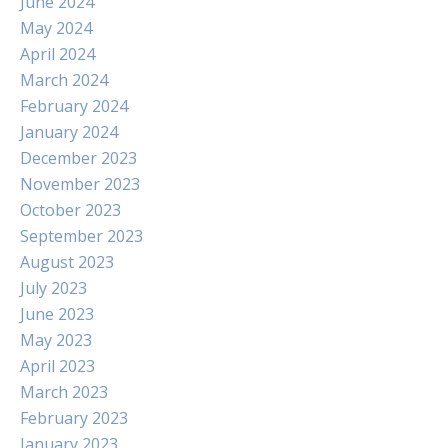
June 2024
May 2024
April 2024
March 2024
February 2024
January 2024
December 2023
November 2023
October 2023
September 2023
August 2023
July 2023
June 2023
May 2023
April 2023
March 2023
February 2023
January 2023