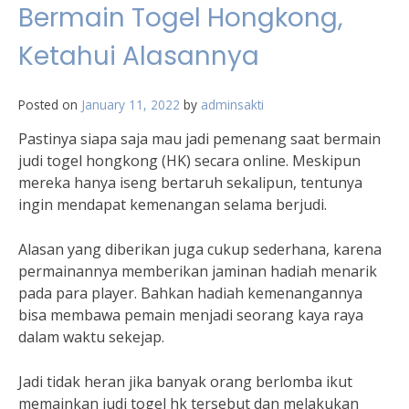
Bermain Togel Hongkong,
Ketahui Alasannya
Posted on
January 11, 2022
by
adminsakti
Pastinya siapa saja mau jadi pemenang saat bermain
judi
togel hongkong
(HK) secara online. Meskipun
mereka hanya iseng bertaruh sekalipun, tentunya
ingin mendapat kemenangan selama berjudi.
Alasan yang diberikan juga cukup sederhana, karena
permainannya memberikan jaminan hadiah menarik
pada para player. Bahkan hadiah kemenangannya
bisa membawa pemain menjadi seorang kaya raya
dalam waktu sekejap.
Jadi tidak heran jika banyak orang berlomba ikut
memainkan judi togel hk tersebut dan melakukan