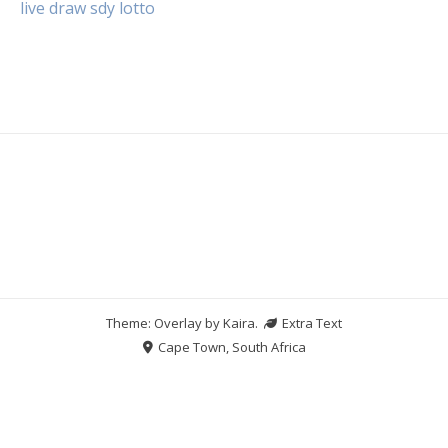
live draw sdy lotto
Theme: Overlay by
Kaira
.
Extra Text
Cape Town, South Africa