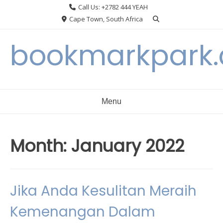
Skip
Call Us: +2782 444 YEAH
to
Cape Town, South Africa
content
bookmarkpark
Menu
Month:
January 2022
Jika Anda Kesulitan Meraih
Kemenangan Dalam