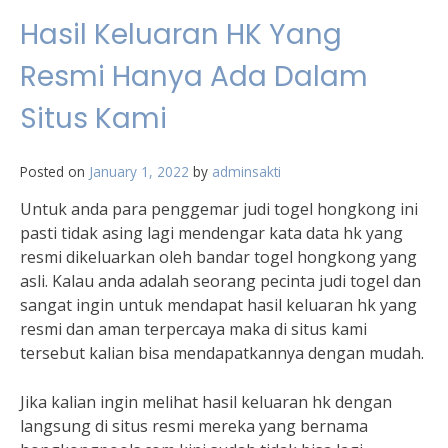
Hasil Keluaran HK Yang
Resmi Hanya Ada Dalam
Situs Kami
Posted on
January 1, 2022
by
adminsakti
Untuk anda para penggemar judi togel hongkong ini
pasti tidak asing lagi mendengar kata data hk yang
resmi dikeluarkan oleh bandar togel hongkong yang
asli. Kalau anda adalah seorang pecinta judi togel dan
sangat ingin untuk mendapat hasil keluaran hk yang
resmi dan aman terpercaya maka di situs kami
tersebut kalian bisa mendapatkannya dengan mudah.
Jika kalian ingin melihat hasil keluaran hk dengan
langsung di situs resmi mereka yang bernama