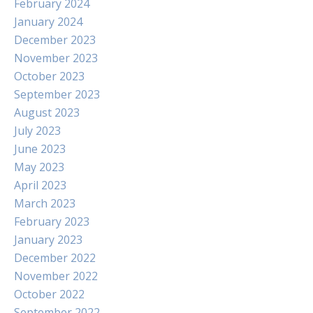
February 2024
January 2024
December 2023
November 2023
October 2023
September 2023
August 2023
July 2023
June 2023
May 2023
April 2023
March 2023
February 2023
January 2023
December 2022
November 2022
October 2022
September 2022