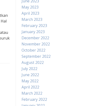
June 2023
May 2023
April 2023
tkan
March 2023
 Hal
February 2023
January 2023
 atau
December 2022
buruk
November 2022
October 2022
September 2022
August 2022
July 2022
June 2022
May 2022
April 2022
March 2022
February 2022
January 2022