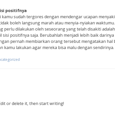
isi positifnya
ti kamu sudah tergores dengan mendengar ucapan menyaki
 tidak boleh langsung marah atau menyia-nyiakan waktumu.
 perlu dilakukan oleh seseorang yang telah disakiti adalah
sisi positifnya saja. Berubahlah menjadi lebih baik darinya
ngan pernah membiarkan orang tersebut mengatakan hal 
n kamu lakukan agar mereka bisa malu dengan sendirinya.
categorized
t or delete it, then start writing!