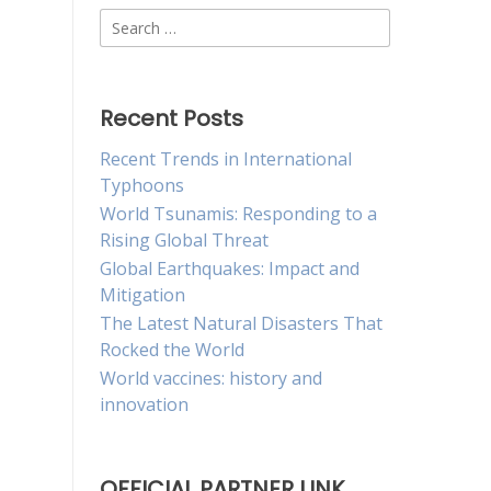
Search
for:
Recent Posts
Recent Trends in International
Typhoons
World Tsunamis: Responding to a
Rising Global Threat
Global Earthquakes: Impact and
Mitigation
The Latest Natural Disasters That
Rocked the World
World vaccines: history and
innovation
OFFICIAL PARTNER LINK