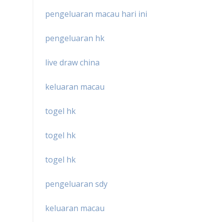
pengeluaran macau hari ini
pengeluaran hk
live draw china
keluaran macau
togel hk
togel hk
togel hk
pengeluaran sdy
keluaran macau