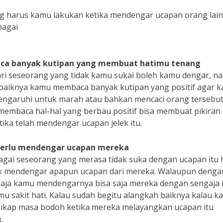
ng harus kamu lakukan ketika mendengar ucapan orang lain
bagai
ca banyak kutipan yang membuat hatimu tenang
ri seseorang yang tidak kamu sukai boleh kamu dengar, n
baiknya kamu membaca banyak kutipan yang positif agar 
pengaruhi untuk marah atau bahkan mencaci orang tersebut
membaca hal-hal yang berbau positif bisa membuat pikira
ika telah mendengar ucapan jelek itu.
 perlu mendengar ucapan mereka
gai seseorang yang merasa tidak suka dengan ucapan itu 
ak mendengar apapun ucapan dari mereka. Walaupun denga
gaja kamu mendengarnya bisa saja mereka dengan sengaja 
 sakit hati. Kalau sudah begitu alangkah baiknya kalau k
sikap masa bodoh ketika mereka melayangkan ucapan itu
.