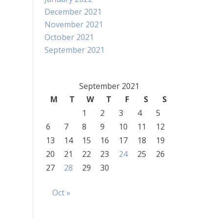
December 2021
November 2021
October 2021
September 2021
September 2021
M
T
W
T
F
S
S
1
2
3
4
5
6
7
8
9
10
11
12
13
14
15
16
17
18
19
20
21
22
23
24
25
26
27
28
29
30
Oct »