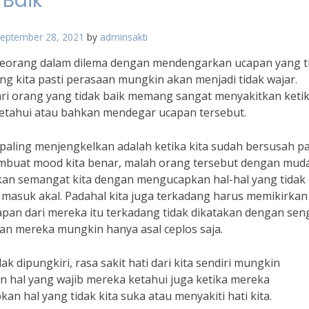
 Baik
eptember 28, 2021
by
adminsakti
seorang dalam dilema dengan mendengarkan ucapan yang t
ng kita pasti perasaan mungkin akan menjadi tidak wajar.
ri orang yang tidak baik memang sangat menyakitkan keti
etahui atau bahkan mendegar ucapan tersebut.
paling menjengkelkan adalah ketika kita sudah bersusah p
buat mood kita benar, malah orang tersebut dengan mud
n semangat kita dengan mengucapkan hal-hal yang tidak 
k masuk akal. Padahal kita juga terkadang harus memikirkan
pan dari mereka itu terkadang tidak dikatakan dengan sen
an mereka mungkin hanya asal ceplos saja.
k dipungkiri, rasa sakit hati dari kita sendiri mungkin
 hal yang wajib mereka ketahui juga ketika mereka
n hal yang tidak kita suka atau menyakiti hati kita.