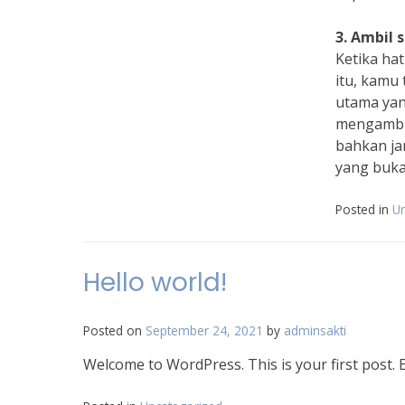
3. Ambil s
Ketika ha
itu, kamu
utama yang
mengambil 
bahkan ja
yang buka
Posted in
Un
Hello world!
Posted on
September 24, 2021
by
adminsakti
Welcome to WordPress. This is your first post. Edi