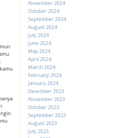
November 2024
October 2024
September 2024
August 2024
July 2024
June 2024
amun
May 2024
kamu
April 2024
.
March 2024
n kamu
February 2024
January 2024
December 2023
hanya
November 2023
n
October 2023
ingin
September 2023
amu
August 2023
July 2023