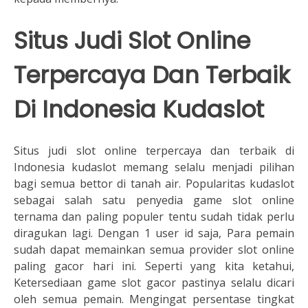
Situs Judi Slot Online
Terpercaya Dan Terbaik
Di Indonesia Kudaslot
Situs judi slot online terpercaya dan terbaik di
Indonesia kudaslot memang selalu menjadi pilihan
bagi semua bettor di tanah air. Popularitas kudaslot
sebagai salah satu penyedia game slot online
ternama dan paling populer tentu sudah tidak perlu
diragukan lagi. Dengan 1 user id saja, Para pemain
sudah dapat memainkan semua provider slot online
paling gacor hari ini. Seperti yang kita ketahui,
Ketersediaan game slot gacor pastinya selalu dicari
oleh semua pemain. Mengingat persentase tingkat