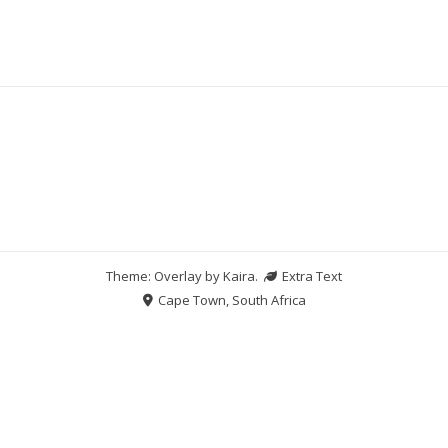
Theme: Overlay by
Kaira
.
Extra Text
Cape Town, South Africa