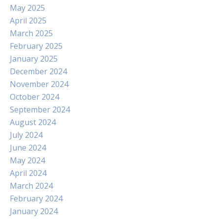
May 2025
April 2025
March 2025
February 2025
January 2025
December 2024
November 2024
October 2024
September 2024
August 2024
July 2024
June 2024
May 2024
April 2024
March 2024
February 2024
January 2024