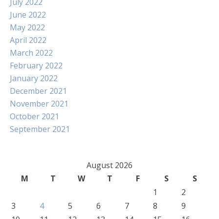
July 2022
June 2022
May 2022
April 2022
March 2022
February 2022
January 2022
December 2021
November 2021
October 2021
September 2021
August 2026
M
T
W
T
F
S
S
1
2
3
4
5
6
7
8
9