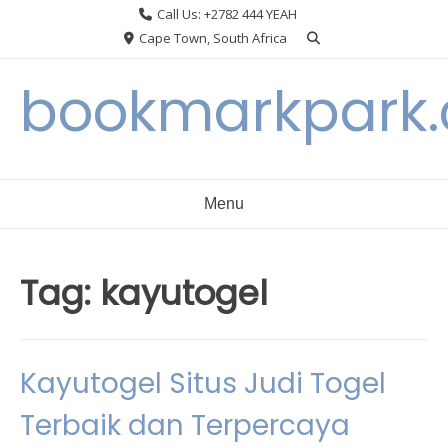
Skip
Call Us: +2782 444 YEAH
to
Cape Town, South Africa
content
bookmarkpark
Menu
Tag:
kayutogel
Kayutogel Situs Judi Togel
Terbaik dan Terpercaya