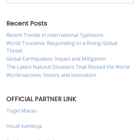
for:
Recent Posts
Recent Trends in International Typhoons
World Tsunamis: Responding to a Rising Global
Threat
Global Earthquakes: Impact and Mitigation
The Latest Natural Disasters That Rocked the World
World vaccines: history and innovation
OFFICIAL PARTNER LINK
Togel Macau
result kamboja