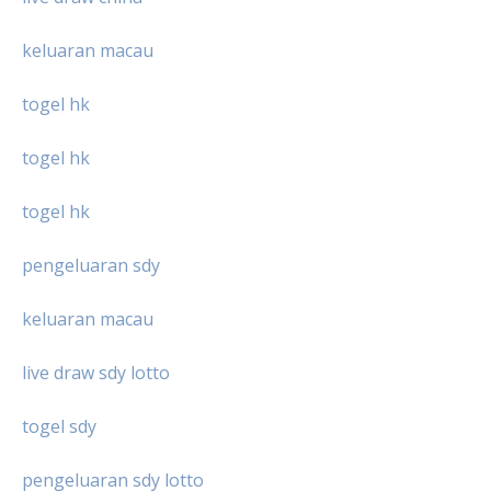
keluaran macau
togel hk
togel hk
togel hk
pengeluaran sdy
keluaran macau
live draw sdy lotto
togel sdy
pengeluaran sdy lotto