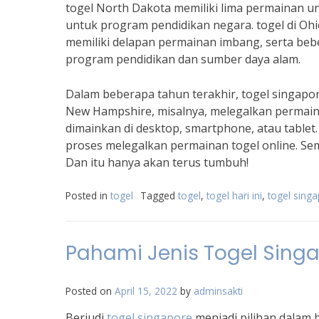
togel North Dakota memiliki lima permainan un
untuk program pendidikan negara. togel di Ohi
memiliki delapan permainan imbang, serta beb
program pendidikan dan sumber daya alam.
Dalam beberapa tahun terakhir, togel singapor
New Hampshire, misalnya, melegalkan permaina
dimainkan di desktop, smartphone, atau tablet
proses melegalkan permainan togel online. Sem
Dan itu hanya akan terus tumbuh!
Posted in
togel
Tagged
togel
,
togel hari ini
,
togel sing
Pahami Jenis Togel Sin
Posted on
April 15, 2022
by
adminsakti
Berjudi
togel singapore
menjadi pilihan dalam 