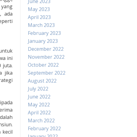
June 2023
 yang
May 2023
, ada
April 2023
eperti
March 2023
February 2023
January 2023
December 2022
untuk
November 2022
a ini
October 2022
juta.
 jika
September 2022
rategi
August 2022
July 2022
June 2022
ipada
May 2022
erima
April 2022
adalah
March 2022
nsiun.
February 2022
 kecil
January 2022