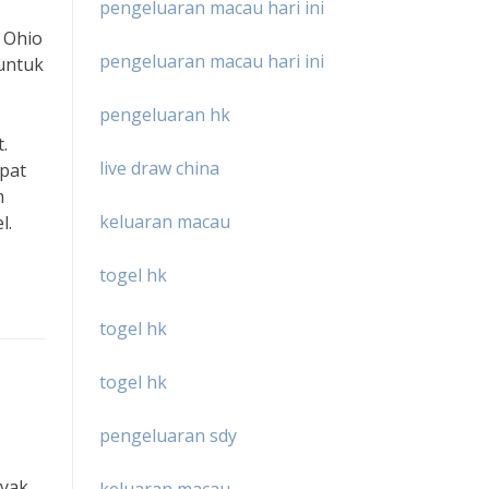
pengeluaran macau hari ini
 Ohio
pengeluaran macau hari ini
untuk
pengeluaran hk
.
live draw china
pat
m
keluaran macau
l.
togel hk
togel hk
togel hk
pengeluaran sdy
nyak