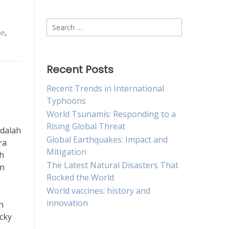
Search
ne
,
for:
Recent Posts
Recent Trends in International
Typhoons
World Tsunamis: Responding to a
Rising Global Threat
adalah
Global Earthquakes: Impact and
ra
Mitigation
ah
The Latest Natural Disasters That
an
Rocked the World
World vaccines: history and
innovation
n
cky