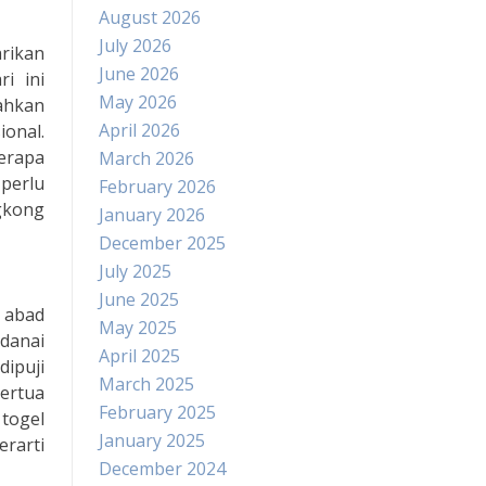
August 2026
July 2026
arikan
June 2026
i ini
May 2026
hkan
April 2026
onal.
berapa
March 2026
 perlu
February 2026
gkong
January 2026
December 2025
July 2025
June 2025
a abad
May 2025
danai
April 2025
ipuji
March 2025
tertua
February 2025
togel
January 2025
erarti
December 2024