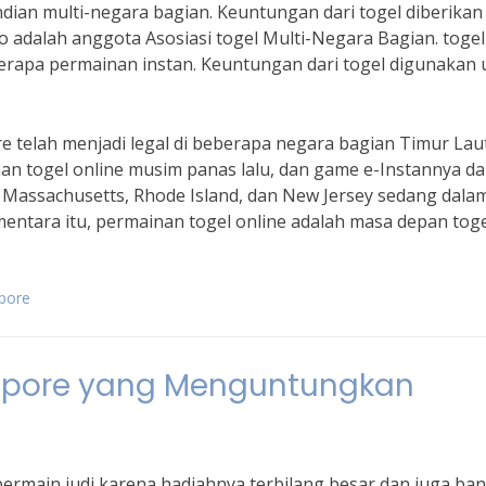
dian multi-negara bagian. Keuntungan dari togel diberikan
o adalah anggota Asosiasi togel Multi-Negara Bagian. togel
erapa permainan instan. Keuntungan dari togel digunakan 
e telah menjadi legal di beberapa negara bagian Timur Laut
n togel online musim panas lalu, dan game e-Instannya da
. Massachusetts, Rhode Island, dan New Jersey sedang dala
entara itu, permainan togel online adalah masa depan toge
apore
gapore yang Menguntungkan
bermain judi karena hadiahnya terbilang besar dan juga ba