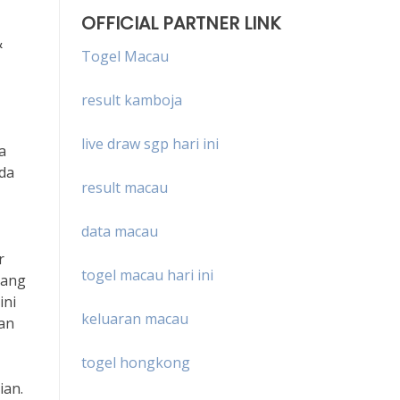
OFFICIAL PARTNER LINK
&
Togel Macau
result kamboja
live draw sgp hari ini
a
da
result macau
data macau
r
togel macau hari ini
yang
ini
keluaran macau
an
togel hongkong
ian.