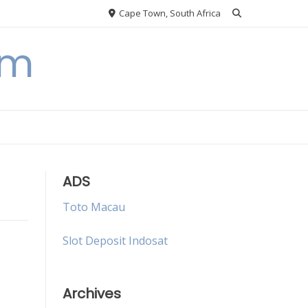
Cape Town, South Africa
om
ADS
Toto Macau
Slot Deposit Indosat
Archives