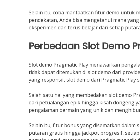
Selain itu, coba manfaatkan fitur demo untuk
pendekatan, Anda bisa mengetahui mana yang p
eksperimen dan terus belajar dari setiap puta
Perbedaan Slot Demo P
Slot demo Pragmatic Play menawarkan pengala
tidak dapat ditemukan di slot demo dari provi
yang responsif, slot demo dari Pragmatic Play s
Salah satu hal yang membedakan slot demo Pr
dari petualangan epik hingga kisah dongeng y
pengalaman bermain yang unik dan menghibur
Selain itu, fitur bonus yang disematkan dalam 
putaran gratis hingga jackpot progresif, seti