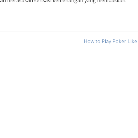
dan merasakan sensasi kemenangan yang memuaskan.
How to Play Poker Like