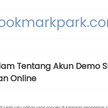
ookmarkpark.c
am Tentang Akun Demo Sl
an Online
i salah satu pilihan yang populer di kalangan penggemar ju