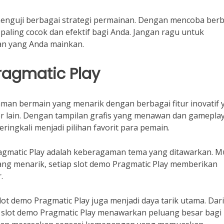
 menguji berbagai strategi permainan. Dengan mencoba ber
aling cocok dan efektif bagi Anda. Jangan ragu untuk
ran yang Anda mainkan.
ragmatic Play
man bermain yang menarik dengan berbagai fitur inovatif 
der lain. Dengan tampilan grafis yang menawan dan gamepla
eringkali menjadi pilihan favorit para pemain.
agmatic Play adalah keberagaman tema yang ditawarkan. Mu
ang menarik, setiap slot demo Pragmatic Play memberikan
.
slot demo Pragmatic Play juga menjadi daya tarik utama. Dari
ap slot demo Pragmatic Play menawarkan peluang besar bagi