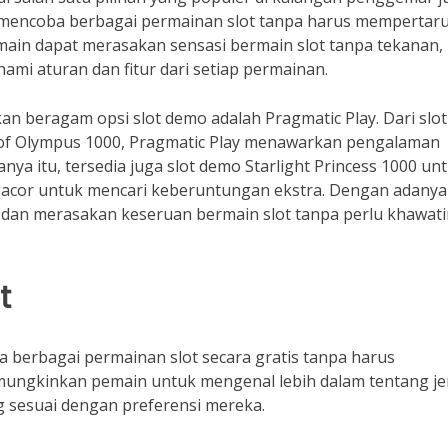
mencoba berbagai permainan slot tanpa harus mempertar
ain dapat merasakan sensasi bermain slot tanpa tekanan,
 aturan dan fitur dari setiap permainan.
n beragam opsi slot demo adalah Pragmatic Play. Dari slot
 of Olympus 1000, Pragmatic Play menawarkan pengalaman
ya itu, tersedia juga slot demo Starlight Princess 1000 un
 gacor untuk mencari keberuntungan ekstra. Dengan adany
 dan merasakan keseruan bermain slot tanpa perlu khawati
t
berbagai permainan slot secara gratis tanpa harus
ungkinkan pemain untuk mengenal lebih dalam tentang je
ng sesuai dengan preferensi mereka.