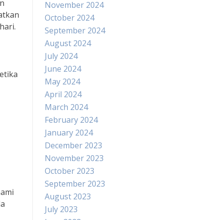
in
November 2024
atkan
October 2024
ari.
September 2024
August 2024
July 2024
June 2024
etika
May 2024
April 2024
March 2024
February 2024
January 2024
December 2023
November 2023
October 2023
September 2023
hami
August 2023
da
July 2023