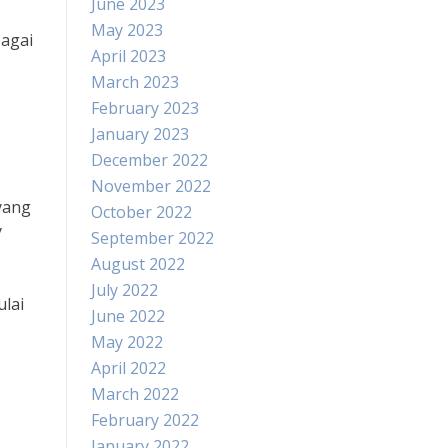
June 2023
May 2023
bagai
April 2023
March 2023
February 2023
January 2023
December 2022
November 2022
yang
October 2022
y
September 2022
August 2022
July 2022
lai
June 2022
May 2022
April 2022
March 2022
February 2022
January 2022