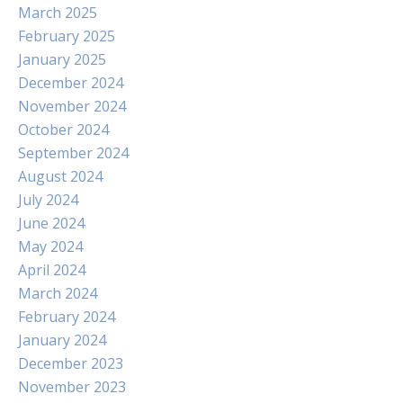
March 2025
February 2025
January 2025
December 2024
November 2024
October 2024
September 2024
August 2024
July 2024
June 2024
May 2024
April 2024
March 2024
February 2024
January 2024
December 2023
November 2023