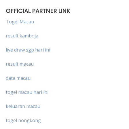
OFFICIAL PARTNER LINK
Togel Macau
result kamboja
live draw sgp hari ini
result macau
data macau
togel macau hari ini
keluaran macau
togel hongkong