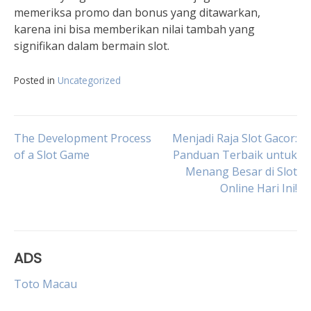
memeriksa promo dan bonus yang ditawarkan,
karena ini bisa memberikan nilai tambah yang
signifikan dalam bermain slot.
Posted in
Uncategorized
Post
The Development Process
Menjadi Raja Slot Gacor:
of a Slot Game
Panduan Terbaik untuk
Menang Besar di Slot
navigation
Online Hari Ini!
ADS
Toto Macau