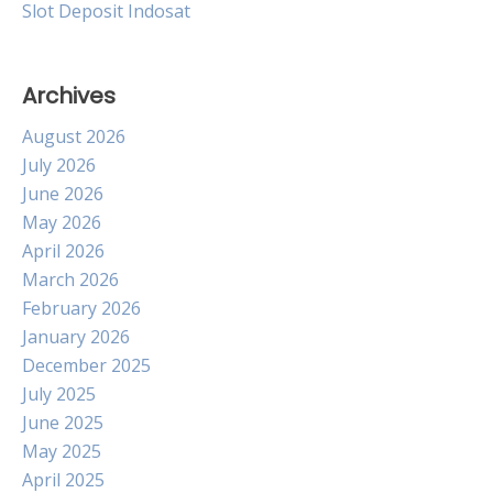
Slot Deposit Indosat
Archives
August 2026
July 2026
June 2026
May 2026
April 2026
March 2026
February 2026
January 2026
December 2025
July 2025
June 2025
May 2025
April 2025