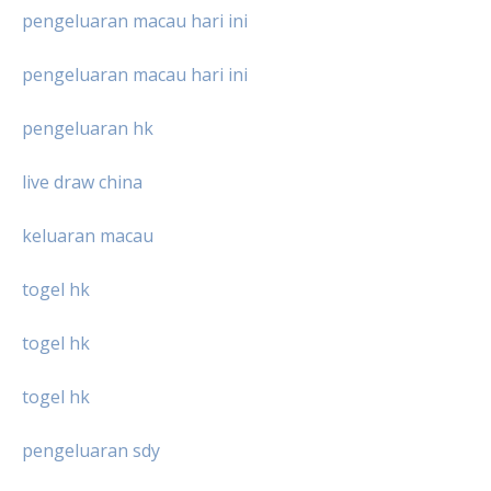
pengeluaran macau hari ini
pengeluaran macau hari ini
pengeluaran hk
live draw china
keluaran macau
togel hk
togel hk
togel hk
pengeluaran sdy