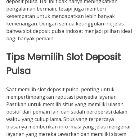
deposit pulsa. Hal ini tidak hanya meningkatkan
pengalaman bermain, tetapi juga memberi
kesempatan untuk mendapatkan lebih banyak
kemenangan. Dengan semua keunggulan ini, jelas
bahwa slot deposit pulsa Indosat menjadi pilihan ideal
bagi banyak pemain.
Tips Memilih Slot Deposit
Pulsa
Saat memilih slot deposit pulsa, penting untuk
mempertimbangkan reputasi penyedia layanan.
Pastikan untuk memilih situs yang memiliki ulasan
positif dari pemain lain dan sudah beroperasi dalam
waktu yang cukup lama. Situs yang terpercaya
biasanya memberikan informasi yang jelas mengenai
layanan yang mereka tawarkan dan memiliki sistem