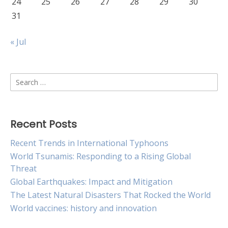
24
25
26
27
28
29
30
31
« Jul
Search
for:
Recent Posts
Recent Trends in International Typhoons
World Tsunamis: Responding to a Rising Global
Threat
Global Earthquakes: Impact and Mitigation
The Latest Natural Disasters That Rocked the World
World vaccines: history and innovation