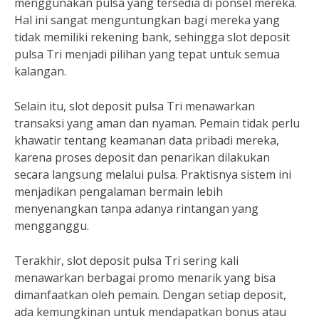
menggunakan pulsa yang tersedia di ponsel mereka.
Hal ini sangat menguntungkan bagi mereka yang
tidak memiliki rekening bank, sehingga slot deposit
pulsa Tri menjadi pilihan yang tepat untuk semua
kalangan.
Selain itu, slot deposit pulsa Tri menawarkan
transaksi yang aman dan nyaman. Pemain tidak perlu
khawatir tentang keamanan data pribadi mereka,
karena proses deposit dan penarikan dilakukan
secara langsung melalui pulsa. Praktisnya sistem ini
menjadikan pengalaman bermain lebih
menyenangkan tanpa adanya rintangan yang
mengganggu.
Terakhir, slot deposit pulsa Tri sering kali
menawarkan berbagai promo menarik yang bisa
dimanfaatkan oleh pemain. Dengan setiap deposit,
ada kemungkinan untuk mendapatkan bonus atau