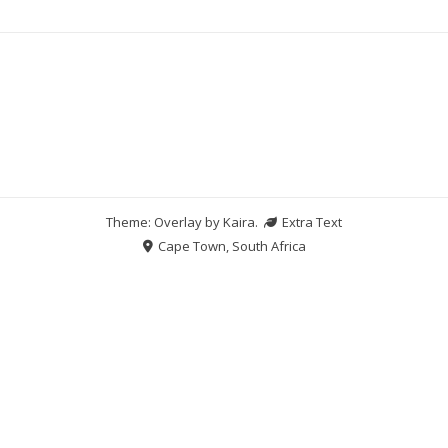
Theme: Overlay by
Kaira
.
Extra Text
Cape Town, South Africa