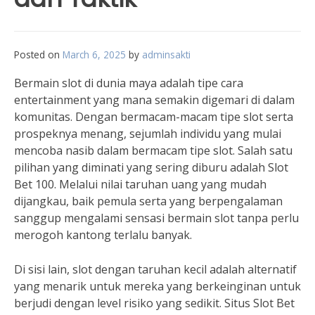
Posted on
March 6, 2025
by
adminsakti
Bermain slot di dunia maya adalah tipe cara
entertainment yang mana semakin digemari di dalam
komunitas. Dengan bermacam-macam tipe slot serta
prospeknya menang, sejumlah individu yang mulai
mencoba nasib dalam bermacam tipe slot. Salah satu
pilihan yang diminati yang sering diburu adalah Slot
Bet 100. Melalui nilai taruhan uang yang mudah
dijangkau, baik pemula serta yang berpengalaman
sanggup mengalami sensasi bermain slot tanpa perlu
merogoh kantong terlalu banyak.
Di sisi lain, slot dengan taruhan kecil adalah alternatif
yang menarik untuk mereka yang berkeinginan untuk
berjudi dengan level risiko yang sedikit. Situs Slot Bet