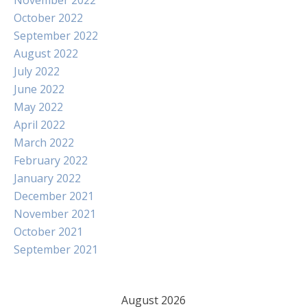
November 2022
October 2022
September 2022
August 2022
July 2022
June 2022
May 2022
April 2022
March 2022
February 2022
January 2022
December 2021
November 2021
October 2021
September 2021
August 2026