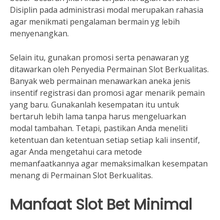
Disiplin pada administrasi modal merupakan rahasia
agar menikmati pengalaman bermain yg lebih
menyenangkan.
Selain itu, gunakan promosi serta penawaran yg
ditawarkan oleh Penyedia Permainan Slot Berkualitas.
Banyak web permainan menawarkan aneka jenis
insentif registrasi dan promosi agar menarik pemain
yang baru. Gunakanlah kesempatan itu untuk
bertaruh lebih lama tanpa harus mengeluarkan
modal tambahan. Tetapi, pastikan Anda meneliti
ketentuan dan ketentuan setiap setiap kali insentif,
agar Anda mengetahui cara metode
memanfaatkannya agar memaksimalkan kesempatan
menang di Permainan Slot Berkualitas.
Manfaat Slot Bet Minimal