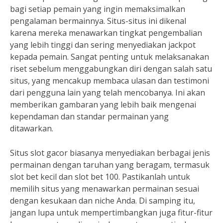
bagi setiap pemain yang ingin memaksimalkan
pengalaman bermainnya. Situs-situs ini dikenal
karena mereka menawarkan tingkat pengembalian
yang lebih tinggi dan sering menyediakan jackpot
kepada pemain. Sangat penting untuk melaksanakan
riset sebelum menggabungkan diri dengan salah satu
situs, yang mencakup membaca ulasan dan testimoni
dari pengguna lain yang telah mencobanya. Ini akan
memberikan gambaran yang lebih baik mengenai
kependaman dan standar permainan yang
ditawarkan.
Situs slot gacor biasanya menyediakan berbagai jenis
permainan dengan taruhan yang beragam, termasuk
slot bet kecil dan slot bet 100. Pastikanlah untuk
memilih situs yang menawarkan permainan sesuai
dengan kesukaan dan niche Anda. Di samping itu,
jangan lupa untuk mempertimbangkan juga fitur-fitur