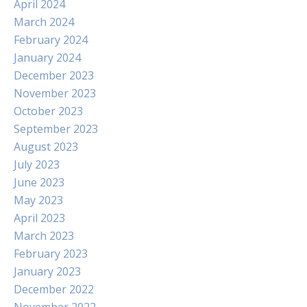
April 2024
March 2024
February 2024
January 2024
December 2023
November 2023
October 2023
September 2023
August 2023
July 2023
June 2023
May 2023
April 2023
March 2023
February 2023
January 2023
December 2022