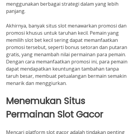
menggunakan berbagai strategi dalam yang lebih
panjang.
Akhirnya, banyak situs slot menawarkan promosi dan
promosi khusus untuk taruhan kecil. Pemain yang
memilih slot bet kecil sering dapat memanfaatkan
promosi tersebut, seperti bonus setoran dan putaran
gratis, yang menambah nilai permainan para pemain.
Dengan cara memanfaatkan promosi ini, para pemain
dapat mendapatkan keuntungan tambahan tanpa
taruh besar, membuat petualangan bermain semakin
menarik dan menggiurkan.
Menemukan Situs
Permainan Slot Gacor
Mencari platform slot gacor adalah tindakan penting