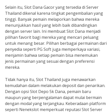
Selain itu, Slot Dana Gacor yang tersedia di Server
Thailand dikenal karena tingkat pengembalian yang
tinggi. Banyak pemain melaporkan bahwa mereka
menunjukkan hasil yang lebih baik dibandingkan
dengan server lain. Ini membuat Slot Dana menjadi
pilihan favorit bagi mereka yang mencari peluang
untuk menang besar. Pilihan berbagai permainan dari
penyedia seperti PG Soft juga memperkaya variasi,
menjamin bahwa setiap pemain bisa menemukan
jenis permainan yang sesuai dengan preferensi
mereka.
Tidak hanya itu, Slot Thailand juga menawarkan
kemudahan dalam melakukan deposit dan penarikan.
Dengan opsi Slot Depo 5k Dana, pemain baru
maupun yang berpengalaman dapat mulai bermain
dengan modal yang terjangkau. Keberadaan platform
seperti Nenekslot memperkuat reputasi Slot Server