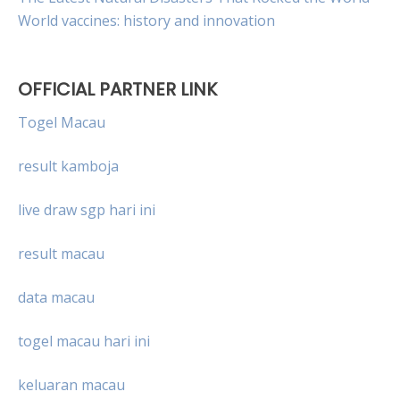
World vaccines: history and innovation
OFFICIAL PARTNER LINK
Togel Macau
result kamboja
live draw sgp hari ini
result macau
data macau
togel macau hari ini
keluaran macau