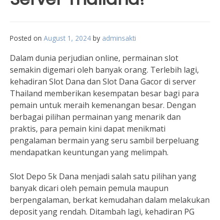
Posted on
August 1, 2024
by
adminsakti
Dalam dunia perjudian online, permainan slot
semakin digemari oleh banyak orang. Terlebih lagi,
kehadiran Slot Dana dan Slot Dana Gacor di server
Thailand memberikan kesempatan besar bagi para
pemain untuk meraih kemenangan besar. Dengan
berbagai pilihan permainan yang menarik dan
praktis, para pemain kini dapat menikmati
pengalaman bermain yang seru sambil berpeluang
mendapatkan keuntungan yang melimpah.
Slot Depo 5k Dana menjadi salah satu pilihan yang
banyak dicari oleh pemain pemula maupun
berpengalaman, berkat kemudahan dalam melakukan
deposit yang rendah. Ditambah lagi, kehadiran PG