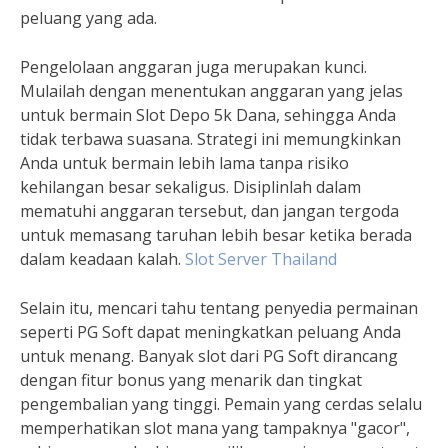
peluang yang ada.
Pengelolaan anggaran juga merupakan kunci.
Mulailah dengan menentukan anggaran yang jelas
untuk bermain Slot Depo 5k Dana, sehingga Anda
tidak terbawa suasana. Strategi ini memungkinkan
Anda untuk bermain lebih lama tanpa risiko
kehilangan besar sekaligus. Disiplinlah dalam
mematuhi anggaran tersebut, dan jangan tergoda
untuk memasang taruhan lebih besar ketika berada
dalam keadaan kalah.
Slot Server Thailand
Selain itu, mencari tahu tentang penyedia permainan
seperti PG Soft dapat meningkatkan peluang Anda
untuk menang. Banyak slot dari PG Soft dirancang
dengan fitur bonus yang menarik dan tingkat
pengembalian yang tinggi. Pemain yang cerdas selalu
memperhatikan slot mana yang tampaknya "gacor",