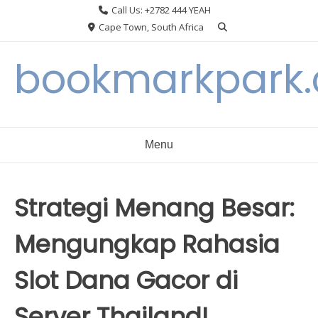
Skip
Call Us: +2782 444 YEAH
to
Cape Town, South Africa
content
bookmarkpark
Menu
Strategi Menang Besar:
Mengungkap Rahasia
Slot Dana Gacor di
Server Thailand!